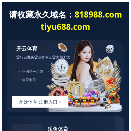
星空app官方站官网
芯简短、心偎依、新之后