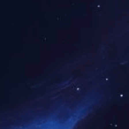
最合适的分析一下3d模型，并助推全定时化繁
育值鉴定，高速 生产详实的鉴定报告书，从而
注：为保证参考面板的准确性，选入核心群的个体再进行京
由于“京芯1号mini”与金额化肉食鸡联合技
务业将迎接了更为浩瀚的成长 市场前景。这两
鸡种业的全国竞争者力供扎实的技能承受。
中国农业科学院北京畜牧兽医研究所
我国的农林业学科院长沙畜牧局宠物医生钻研