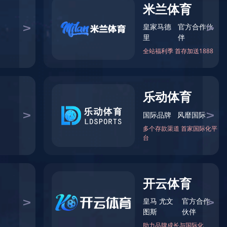
国) 获昌平区“科技副总”专项支
持
2024.07.08
充
喜讯 | 我国家兔靶向捕获育种
芯片全球首发，康普森加速山
评
东农业大学研究团队芯片开发
2024.11.25
“畜禽基因型鉴定中心”挂牌启
动仪式顺利举行
2023.12.22