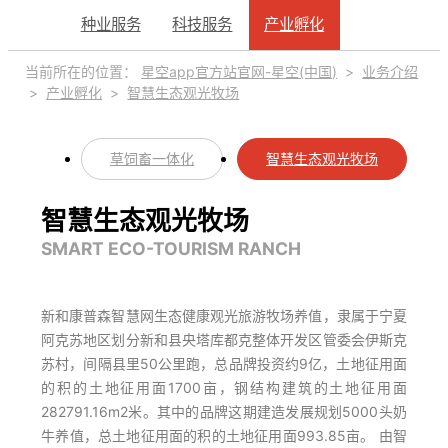
产业孵化
种业服务
科技服务
产业孵化
INDUSTRY INCUBATION
当前所在的位置：
星空app官方站官网-星空(中国)
>
业务介绍
>
产业孵化
>
智慧生态观光牧场
草饲畜一体化
智慧生态观光牧场
智慧生态观光牧场
SMART ECO-TOURISM RANCH
新和康普森智慧网生态健康观光旅游牧场养值，隶属于宁夏
阿克苏地区划分新和县央塔库都克整体开发区管委会伊斯克
苏村，间隔县里50公里跑，总品牌投资约9亿，土地征用面
的积的土地征用面1700亩，钢结构建筑的土地征用面
282791.16m2米。其中的品牌这期建造发展规划5000头奶
牛养值，总土地征用面的积的土地征用面993.85亩。 由智