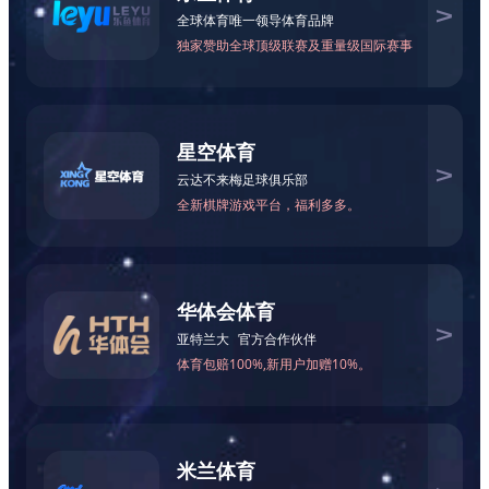
科技服务
种业服务
科技服务
产业孵化
TECH SERVICE
当前所在的位置：
星空app官方站官网-星空(中国)
>
业务介绍
>
科技服务
>
基因组学
>
基因组重测序
基因组重测序
低深度重测序
二代测序
低深度重测序
简要概述
全隔代遗传人类染色体组组低高度重测序（Low coverage
WGS，LcWGS）指的是利用较低高度（~1×）的重测序统计资
料源实施隔代隔代遗传进化分几型，后续完成隔代遗传人类染色
体组型安置，将低孔隙率统计资料源安置为高孔隙率隔代遗传人