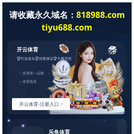
星空app官方站官网