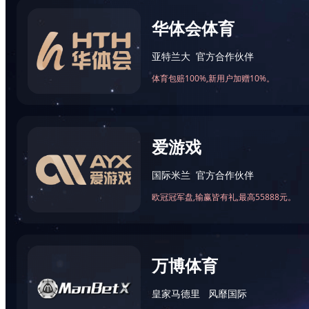
绿植基地小学科
智育4.0平台
本职工作，能脱
技术优
差
优秀案
范欢欢等（20
于 2020、2