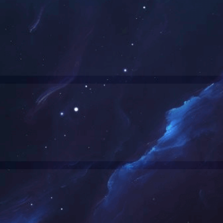
海瑞朗名产探究所和重庆星空app官方站官网-星空(中国) 制品技巧有局限
贫攻坚判别纯种腊梅鹿，电子助力鹿产业化可定期成长 。
势
检测速度快
鉴别精度高
距傳統技巧，能高效得到测试最终。
可准确的辩别纯种红梅花鹿与
例
注：3 种颜色代表3 个不同的
21）利用 “鹿芯一号” 对 284 只未知鹿进行纯种鉴别，芯片检测结果和表
021 年度吉林省梅花鹿良种登记工作和 2020 年辽宁省西丰县梅花鹿种源鉴定工