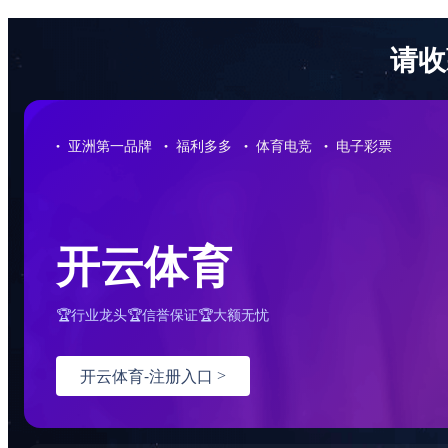
星空app官方站官网
种业服务
业务介绍
种业服务
科技服务
SEED INDUSTRY
当前所在的位置：
星空app官方站官网-星空(中国)
>
业务介绍
特种经济动物
畜禽
鹿芯
作物
水产
简要概
种质资源
中国有国家鹿茸