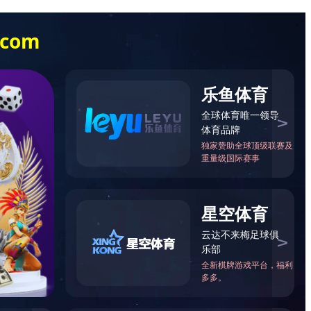
内活动组织
公司简介
实业网群
鹿芯一号
鹿芯二号
 是中国有内地面世腊梅鹿染色体临床诊断单片机芯片，由中国有