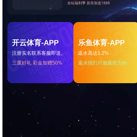
种业服务
科技服务
畜禽
基因组学
作物
芯片定制方
水产
微生物组学
种质资源
转录组学
智育4.0平台
代谢组学
多组学方案
联系我们
022-24986099
marketing@