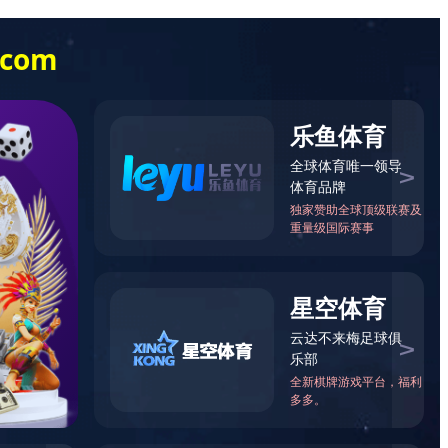
行业内生活
客户情况
实业网群
乌鳢
鲤鱼
斑鳢
科技发展有限责任工司联动制作了市场上非常适合于乌鳢的靶点截