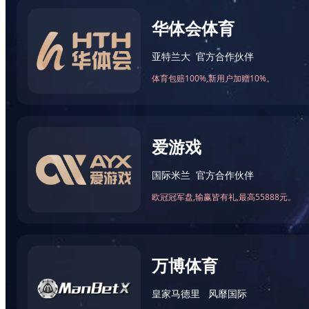
获选育处理IC
智育4.0平台
鳢全染色体组挑
新产品产品
标上资讯
方法内型
测序客群
符合DNA
应用方
育种保种应用
全基因组选择育