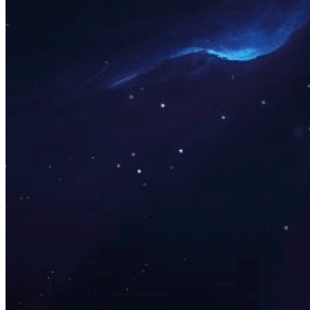
乌鳢50K育种芯
乌鳢50K育种芯
下图为根据群体
代表群体原始状
种业服务
科技服务
畜禽
基因组学
作物
芯片定制方