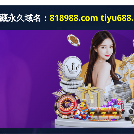
星空app官方站官网-星空(中国)
渠道了解
产业孵化
>
种业服务
>
水产
>
鱼类
绍
业探究分析院珠江海产探究分析所赵建探究分析员精英团队与天津康普森农耕