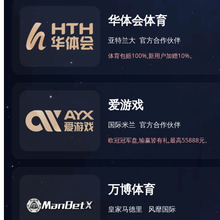
繁育值（Geno
智育4.0平台
成标志特殊性测
助繁育绘就4.0
技术优
节约繁
技术流