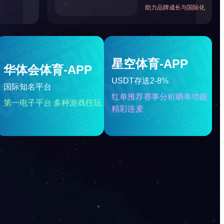
企业概况
集团网群
星空app官方站官网
新疆康普森
星空app官方站官网
交流中心
下载中心
关于康普森