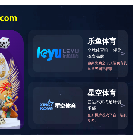
促销活动
的企业概貌
集團网群
转基因检测
定向改良
种业质量检测
活动的环节之中所构建精准预測沙盘模型，基于遗传性基因组组估算出来