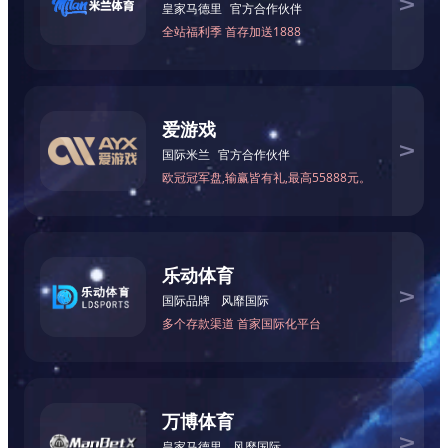
对性状来最早期测评，然后完善生物繁育效果。某一技艺不提升
了生物繁育精准定位度，还还提速羊儿的改进历程，为养殖猪的
制造业企业出具生物学的研发战略。
技术优势
育种
精准育种
周期短
利用全基因遗传组内容，实
什么是基因组选用枝术能够
现目标精细育种，提高了小
拉长时代时间间隔，使好个
羊的质量。
体户能更早地开启选育群。
提高
精准评估
遗传进展
发展对屠宰业（肉质地）或
提高基因遗传病土壤改良，
需曾多次采样系统才能够精
的提升遗传病最新进展访问
确度估测的特性（羊绒细
速度。
度、棉绒内弯度）等的研发
能力，实现目标高质量有目
的鉴定