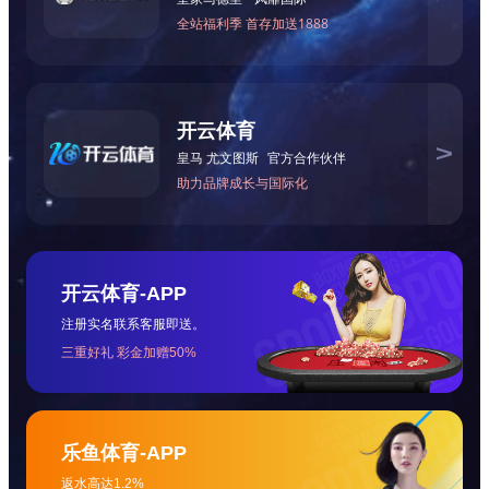
技术流程
种业服务
科技服务
产业孵化
行业活动
企业概况
集团网群